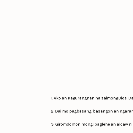
1. Ako an Kagurangnan na saimongDios. D
2. Dai mo pagbasang-basangon an ngaran 
3. Giromdomon mong ipaglehe an aldaw n