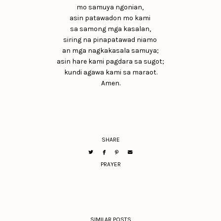
mo samuya ngonian,
asin patawadon mo kami
sa samong mga kasalan,
siring na pinapatawad niamo
an mga nagkakasala samuya;
asin hare kami pagdara sa sugot;
kundi agawa kami sa maraot.
Amen.
SHARE
PRAYER
SIMILAR POSTS