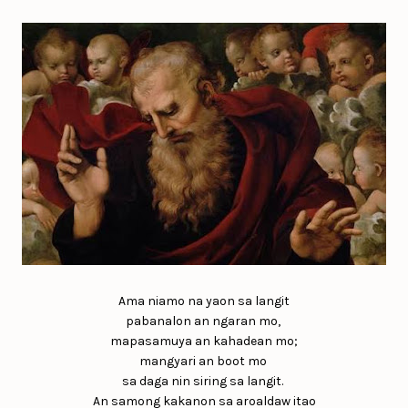
Ama niamo na yaon sa langit
pabanalon an ngaran mo,
mapasamuya an kahadean mo;
mangyari an boot mo
sa daga nin siring sa langit.
An samong kakanon sa aroaldaw itao