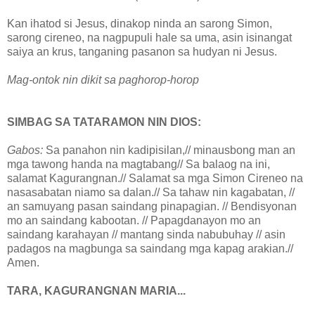
Kan ihatod si Jesus, dinakop ninda an sarong Simon,
sarong cireneo, na nagpupuli hale sa uma, asin isinangat
saiya an krus, tanganing pasanon sa hudyan ni Jesus.
Mag-ontok nin dikit sa paghorop-horop
SIMBAG SA TATARAMON NIN DIOS:
Gabos:
Sa panahon nin kadipisilan,// minausbong man an
mga tawong handa na magtabang// Sa balaog na ini,
salamat Kagurangnan.// Salamat sa mga Simon Cireneo na
nasasabatan niamo sa dalan.// Sa tahaw nin kagabatan, //
an samuyang pasan saindang pinapagian. // Bendisyonan
mo an saindang kabootan. // Papagdanayon mo an
saindang karahayan // mantang sinda nabubuhay // asin
padagos na magbunga sa saindang mga kapag arakian.//
Amen.
TARA, KAGURANGNAN MARIA...