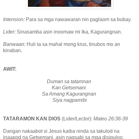
Intension:
Para sa mga nawawaran nin paglaom sa bubay.
Lider:
Sinasamba asin inoomaw mi Ika, Kagurangnan.
Banwaan:
Huli ta sa mahal mong krus, tinubos mo an
kinaban.
AWIT:
Duman sa tatamnan
Kan Getsemani
Sa Amang Kagurangnan
Siya nagpamibi
TATARAMON KAN DIOS
(Lider/Lector):
Mateo 26:36-39
Dangan nakaabot si Jesus kaiba ninda sa takulod na
inaapod na Getsemani, asin nagsabi sa mga disipulos: