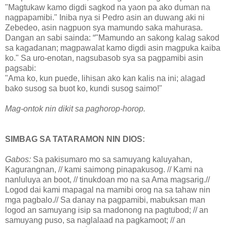
"Magtukaw kamo digdi sagkod na yaon pa ako duman na
nagpapamibi." Iniba nya si Pedro asin an duwang aki ni
Zebedeo, asin nagpuon sya mamundo saka mahurasa.
Dangan an sabi sainda: “"Mamundo an sakong kalag sakod
sa kagadanan; magpawalat kamo digdi asin magpuka kaiba
ko." Sa uro-enotan, nagsubasob sya sa pagpamibi asin
pagsabi:
"Ama ko, kun puede, lihisan ako kan kalis na ini; alagad
bako susog sa buot ko, kundi susog saimo!"
Mag-ontok nin dikit sa paghorop-horop.
SIMBAG SA TATARAMON NIN DIOS:
Gabos:
Sa pakisumaro mo sa samuyang kaluyahan,
Kagurangnan, // kami saimong pinapakusog. // Kami na
nanluluya an boot, // tinukdoan mo na sa Ama magsarig.//
Logod dai kami mapagal na mamibi orog na sa tahaw nin
mga pagbalo.// Sa danay na pagpamibi, mabuksan man
logod an samuyang isip sa madonong na pagtubod; // an
samuyang puso, sa naglalaad na pagkamoot; // an