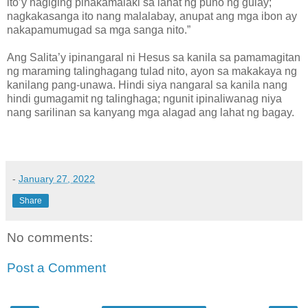
ito’y nagiging pinakamalaki sa lahat ng puno ng gulay;
nagkakasanga ito nang malalabay, anupat ang mga ibon ay
nakapamumugad sa mga sanga nito.”
Ang Salita’y ipinangaral ni Hesus sa kanila sa pamamagitan
ng maraming talinghagang tulad nito, ayon sa makakaya ng
kanilang pang-unawa. Hindi siya nangaral sa kanila nang
hindi gumagamit ng talinghaga; ngunit ipinaliwanag niya
nang sarilinan sa kanyang mga alagad ang lahat ng bagay.
-
January 27, 2022
Share
No comments:
Post a Comment