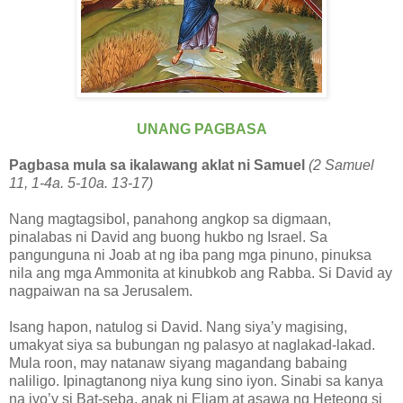
UNANG PAGBASA
Pagbasa mula sa ikalawang aklat ni Samuel
(2 Samuel
11, 1-4a. 5-10a. 13-17)
Nang magtagsibol, panahong angkop sa digmaan,
pinalabas ni David ang buong hukbo ng Israel. Sa
pangunguna ni Joab at ng iba pang mga pinuno, pinuksa
nila ang mga Ammonita at kinubkob ang Rabba. Si David ay
nagpaiwan na sa Jerusalem.
Isang hapon, natulog si David. Nang siya’y magising,
umakyat siya sa bubungan ng palasyo at naglakad-lakad.
Mula roon, may natanaw siyang magandang babaing
naliligo. Ipinagtanong niya kung sino iyon. Sinabi sa kanya
na iyo’y si Bat-seba, anak ni Eliam at asawa ng Heteong si