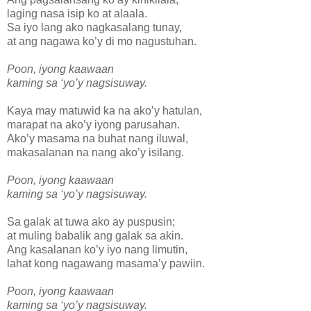
laging nasa isip ko at alaala.
Sa iyo lang ako nagkasalang tunay,
at ang nagawa ko’y di mo nagustuhan.
Poon, iyong kaawaan
kaming sa ‘yo’y nagsisuway.
Kaya may matuwid ka na ako’y hatulan,
marapat na ako’y iyong parusahan.
Ako’y masama na buhat nang iluwal,
makasalanan na nang ako’y isilang.
Poon, iyong kaawaan
kaming sa ‘yo’y nagsisuway.
Sa galak at tuwa ako ay puspusin;
at muling babalik ang galak sa akin.
Ang kasalanan ko’y iyo nang limutin,
lahat kong nagawang masama’y pawiin.
Poon, iyong kaawaan
kaming sa ‘yo’y nagsisuway.