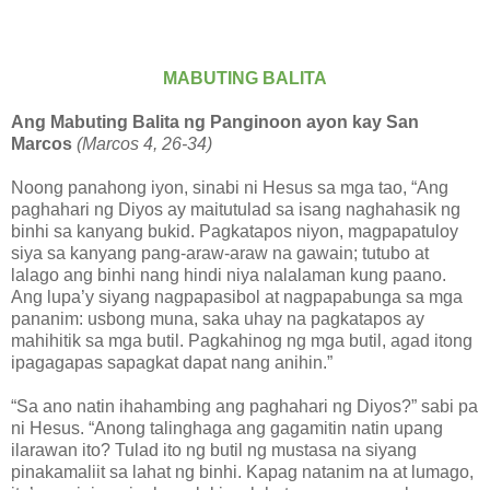
MABUTING BALITA
Ang Mabuting Balita ng Panginoon ayon kay San
Marcos
(Marcos 4, 26-34)
Noong panahong iyon, sinabi ni Hesus sa mga tao, “Ang
paghahari ng Diyos ay maitutulad sa isang naghahasik ng
binhi sa kanyang bukid. Pagkatapos niyon, magpapatuloy
siya sa kanyang pang-araw-araw na gawain; tutubo at
lalago ang binhi nang hindi niya nalalaman kung paano.
Ang lupa’y siyang nagpapasibol at nagpapabunga sa mga
pananim: usbong muna, saka uhay na pagkatapos ay
mahihitik sa mga butil. Pagkahinog ng mga butil, agad itong
ipagagapas sapagkat dapat nang anihin.”
“Sa ano natin ihahambing ang paghahari ng Diyos?” sabi pa
ni Hesus. “Anong talinghaga ang gagamitin natin upang
ilarawan ito? Tulad ito ng butil ng mustasa na siyang
pinakamaliit sa lahat ng binhi. Kapag natanim na at lumago,