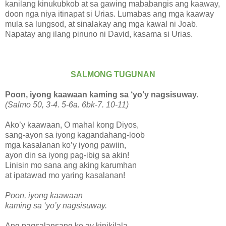
kanilang kinukubkob at sa gawing mababangis ang kaaway,
doon nga niya itinapat si Urias. Lumabas ang mga kaaway
mula sa lungsod, at sinalakay ang mga kawal ni Joab.
Napatay ang ilang pinuno ni David, kasama si Urias.
SALMONG TUGUNAN
Poon, iyong kaawaan kaming sa ‘yo’y nagsisuway.
(Salmo 50, 3-4. 5-6a. 6bk-7. 10-11)
Ako’y kaawaan, O mahal kong Diyos,
sang-ayon sa iyong kagandahang-loob
mga kasalanan ko’y iyong pawiin,
ayon din sa iyong pag-ibig sa akin!
Linisin mo sana ang aking karumhan
at ipatawad mo yaring kasalanan!
Poon, iyong kaawaan
kaming sa ‘yo’y nagsisuway.
Ang pagsalansang ko ay kinikilala,