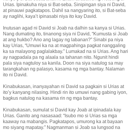
Urias. Ipinakuha niya si Bat-seba. Sinipingan siya ni David,
at pinauwi pagkatapos. Dahil sa nangyaring ito, si Bat-seba
ay naglihi, kaya’t ipinasabi niya ito kay David.
Inutusan agad ni David si Joab na dalhin sa kanya si Urias.
Nang dumating ito, tinanong siya ni David, “Kumusta si Joab
at ang hukbo? Ano ang lagay ng labanan?” Sinabi pa niya
kay Urias, “Umuwi ka na at magpahinga pagkat nanggaling
ka sa malayong paglalakbay.” Lumakad na si Urias. Ang hari
ay nagpadala pa ng alaala sa tahanan nito. Ngunit hindi
pala siya nagtuloy sa kanila. Doon na siya natulog sa may
tarangkahan ng palasyo, kasama ng mga bantay. Nalaman
ito ni David.
Kinabukasan, inanyayahan ni David sa pagkain si Urias at
ito’y kanyang nilasing. Hindi rin ito umuwi nang gabing iyon,
bagkus natulog na kasama rin ng mga bantay.
Kinabukasan, sumulat si David kay Joab at ipinadala kay
Urias. Ganito ang nasasaad: “Isubo mo si Urias sa mga
kaaway na mabangis. Pagkatapos, umurong ka at bayaan
mo siyang mapatay.” Nagmanman si Joab sa lungsod na