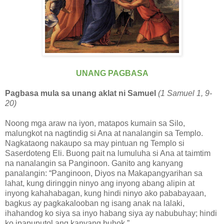
UNANG PAGBASA
Pagbasa mula sa unang aklat ni Samuel
(1 Samuel 1, 9-
20)
Noong mga araw na iyon, matapos kumain sa Silo,
malungkot na nagtindig si Ana at nanalangin sa Templo.
Nagkataong nakaupo sa may pintuan ng Templo si
Saserdoteng Eli. Buong pait na lumuluha si Ana at taimtim
na nanalangin sa Panginoon. Ganito ang kanyang
panalangin: “Panginoon, Diyos na Makapangyarihan sa
lahat, kung diringgin ninyo ang inyong abang alipin at
inyong kahahabagan, kung hindi ninyo ako pababayaan,
bagkus ay pagkakalooban ng isang anak na lalaki,
ihahandog ko siya sa inyo habang siya ay nabubuhay; hindi
ko ipapuputol ang kanyang buhok.”