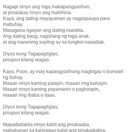
Nagapi ninyo ang mga makapangyarihan,
at pinalakas ninyo ang mahihina.
Kaya, ang dating mayayaman ay nagpapaupa para
mabuhay.
Masagana ngayon ang dating maralita.
Ang dating baog, nagsilang ng mga anak,
at ang maraming supling ay sa lungkot nasadlak.
Diyos kong Tagapagligtas,
pinupuri kitang wagas.
Kayo, Poon, ay may kapangyarihang magbigay o bumawi
ng buhay.
Maaari ninyo kaming patayin, maaari ring buhayin.
Maaari ninyo kaming payamanin o paghirapin,
maaari ring ibaba o itaas.
Diyos kong Tagapagligtas,
pinupuri kitang wagas.
Mapadadakila ninyo kahit ang pinakaaba,
mahahango sa kahirapan kahit ang pinakadukha.