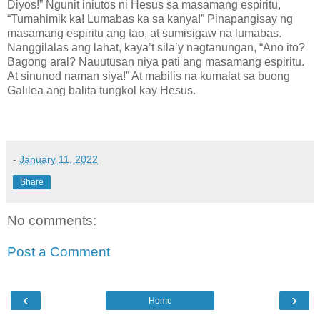
Diyos!” Ngunit iniutos ni Hesus sa masamang espiritu,
“Tumahimik ka! Lumabas ka sa kanya!” Pinapangisay ng
masamang espiritu ang tao, at sumisigaw na lumabas.
Nanggilalas ang lahat, kaya’t sila’y nagtanungan, “Ano ito?
Bagong aral? Nauutusan niya pati ang masamang espiritu.
At sinunod naman siya!” At mabilis na kumalat sa buong
Galilea ang balita tungkol kay Hesus.
-
January 11, 2022
Share
No comments:
Post a Comment
‹
›
Home