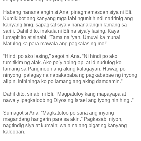
Habang nananalangin si Ana, pinagmamasdan siya ni Eli.
Kumikibot ang kanyang mga labi ngunit hindi naririnig ang
kanyang tinig, sapagkat siya’y nananalangin lamang sa
sarili. Dahil dito, inakala ni Eli na siya’y lasing. Kaya,
lumapit ito at sinabi, “Tama na ‘yan. Umuwi ka muna!
Matulog ka para mawala ang pagkalasing mo!”
“Hindi po ako lasing,” sagot ni Ana. “Ni hindi po ako
tumitikim ng alak. Ako po’y aping-api at idinudulog ko
lamang sa Panginoon ang aking kalagayan. Huwag po
ninyong ipalagay na napakababa ng pagkababae ng inyong
alipin. Inihihinga ko po lamang ang aking damdamin.”
Dahil dito, sinabi ni Eli, “Magpatuloy kang mapayapa at
nawa’y ipagkaloob ng Diyos ng Israel ang iyong hinihingi.”
Sumagot si Ana, “Magkatotoo po sana ang inyong
magandang hangarin para sa akin.” Pagkasabi niyon,
nagtindig siya at kumain; wala na ang bigat ng kanyang
kalooban.