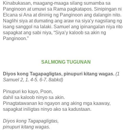
Kinabukasan, maagang-maaga silang sumamba sa
Panginoon at umuwi sa Rama pagkatapos. Sinipingan ni
Elcana si Ana at dininig ng Panginoon ang dalangin nito.
Naglihi siya at dumating ang araw na siya’y nagsilang ng
isang sanggol na lalaki. Samuel ang ipinangalan niya rito
sapagkat ang sabi niya, “Siya’y kaloob sa akin ng
Panginoon.”
SALMONG TUGUNAN
Diyos kong Tagapagligtas, pinupuri kitang wagas.
(1
Samuel 2, 1. 4-5. 6-7. 8abkd)
Pinupuri ko kayo, Poon,
dahil sa kaloob ninyo sa akin.
Pinagtatawanan ko ngayon ang aking mga kaaway,
sapagkat iniligtas ninyo ako sa kadustaan.
Diyos kong Tagapagligtas,
pinupuri kitang wagas.