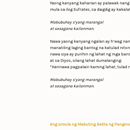
Yaong kanyang kaharian ay palawak nang
mula sa ilog Eufrates, sa daigdig ay kakalat
Mabubuhay s’yang marangal
at sasagana kailanman.
Nawa yaong kanyang ngalan ay h’wag nan
manatiling laging bantog na katulad niton
nawa siya ay purihin ng lahat ng mga ban
at sa Diyos, silang lahat dumalanging:
“Harinawa pagpalain kaming lahat, tulad n
Mabubuhay s’yang marangal
at sasagana kailanman.
Ang simula ng Mabuting Balita ng Panginoo