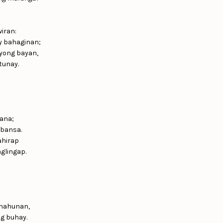
iran:
’y bahaginan;
yong bayan,
tunay.
ana;
 bansa.
ahirap
glingap.
anahunan,
g buhay.