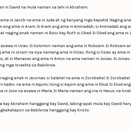
kan ni David na mula naman sa lahi ni Abraham.
g ama ni Jacob na ama ni Juda at ng kanyang mga kapatid. Naging an
rom ang ama ni Aram. Si Aram ang ama ni Aminadab; si Aminadab ang
at naging anak naman ni Booz kay Ruth si Obed. Si Obed ang ama ni J
 asawa ni Urias. Si Solomon naman ang ama ni Roboam. Si Roboam ang 
ng ama ni Joram na siya namang ama ni Ozias. Itong si Ozias ay ama n
ses, at si Manases ang ama ni Amos na ama naman ni Josias. Si Josia
 mga Israelita sa Babilonia.
ging anak ni Jeconias si Salatiel na ama ni Zorobabel. Si Zorobabel a
i Sadoc na ama ni Aquim; itong si Aquim ang ama ni Eliud. Si Eluid ang
a ni Jose na asawa ni Maria. Si Maria naman ang ina ni Hesus na tina
ula kay Abraham hanggang kay David, labing-apat mula kay David ha
pagkakatapon sa Babilonia hanggang kay Kristo.