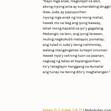
“Kayo mga anak, magsilapit sa akin,
akong inyong ama ay sumandaling dinggin
Ikaw, Juda, ay papupurihan
niyong mga anak ng Ina mong mahal,
hawak mo sa leeg ang iyong kaaway,
lahat mong kapatid sa iyo’y gagalang.
Mabangis na leon, ang iyong larawan,
muling nagkukubli matapos pumatay;
ang tulad ni Juda’y leong nahihimlay,
walang mangangahas lumapit sinuman.
Hawak niya’y setrong tuon sa paanan,
sagisag ng lakas at kapangyarihan;
ito’y tataglayin hanggang sa dumatal
ang tunay na Haring dito’y magtatangan.”
Salmo 71, 2. 3-4ab. 7-8, 17
|
Mabubuhay s’ya