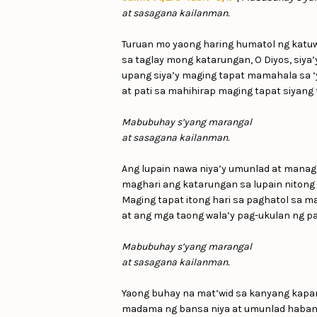
at sasagana kailanman.
Turuan mo yaong haring humatol ng katuw
sa taglay mong katarungan, O Diyos, siya
upang siya’y maging tapat mamahala sa ‘
at pati sa mahihirap maging tapat siyang 
Mabubuhay s’yang marangal
at sasagana kailanman.
Ang lupain nawa niya’y umunlad at manag
maghari ang katarungan sa lupain nitong
Maging tapat itong hari sa paghatol sa m
at ang mga taong wala’y pag-ukulan ng pa
Mabubuhay s’yang marangal
at sasagana kailanman.
Yaong buhay na mat’wid sa kanyang kap
madama ng bansa niya at umunlad haban