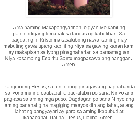
Ama naming Makapangyarihan, bigyan Mo kami ng
paninindigang tumahak sa landas ng kabutihan. Sa
pagdating ni Kristo makasalubong nawa kaming may
mabuting gawa upang kapililing Niya sa gawing kanan kami
ay makapisan sa Iyong pinaghaharian sa pamamagitan
Niya kasama ng Espiritu Santo magpasawalang hanggan.
Amen.
Panginoong Hesus, sa amin pong ginagawang paghahanda
sa Iyong muling pagbabalik, pag-alabin po sana Ninyo ang
pag-asa sa aming mga puso. Dagdagan po sana Ninyo ang
aming pananalig na magiging maayos din ang lahat, at ang
lahat ng pangyayari ay para sa aming ikabubuti at
ikababanal. Halina, Hesus, Halina. Amen.