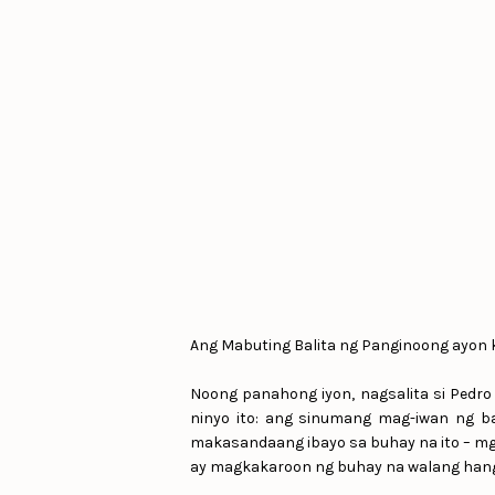
Ang Mabuting Balita ng Panginoong ayon k
Noong panahong iyon, nagsalita si Pedro 
ninyo ito: ang sinumang mag-iwan ng ba
makasandaang ibayo sa buhay na ito – mga
ay magkakaroon ng buhay na walang hangg