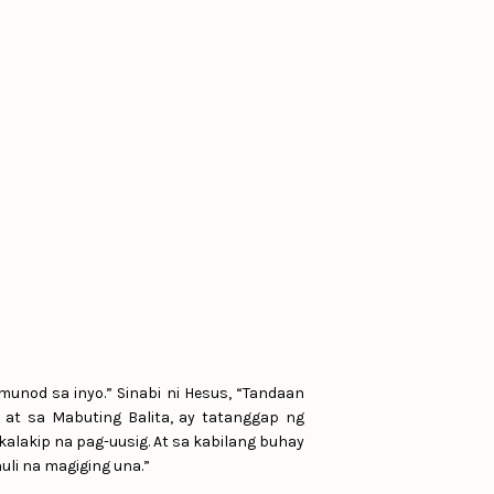
munod sa inyo.” Sinabi ni Hesus, “Tandaan
 at sa Mabuting Balita, ay tatanggap ng
alakip na pag-uusig. At sa kabilang buhay
li na magiging una.”