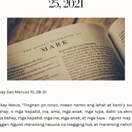
25, 2021
ay San Marcos 10, 28-31
kay Hesus, “Tingnan po ninyo, iniwan namin ang lahat at kami’y su
hay, o mga kapatid, ina, ama, mga anak, mga lupa, dahil sa akin
 bahay, mga kapatid, mga ina, mga anak, at mga lupa – ngunit may k
an. Ngunit maraming nauuna na magiging huli, at maraming nahuhu